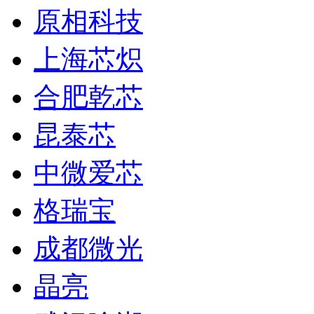
原相科技
上海芯炽
合肥乾芯
昆泰芯
中微爱芯
格瑞宝
成都微光
晶亮