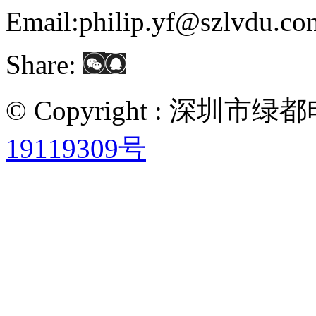
Email:philip.yf@szlvdu.co
Share:
© Copyright : 深圳
19119309号