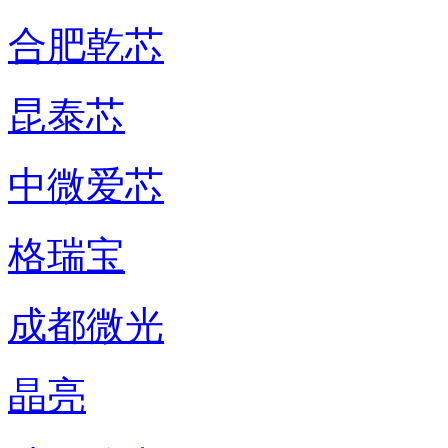
合肥乾芯
昆泰芯
中微爱芯
格瑞宝
成都微光
晶亮