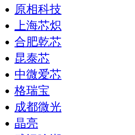
原相科技
上海芯炽
合肥乾芯
昆泰芯
中微爱芯
格瑞宝
成都微光
晶亮