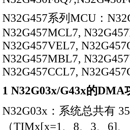
N32G457系列MCU：N32G4
N32G457MCL7, N32G457
N32G457VEL7, N32G457
N32G457MBL7, N32G457
N32G457CCL7, N32G457
1 N32G03x/G43x的D
N32G03x：系统总共有
（TIMx[x=1、8、3、6]、 