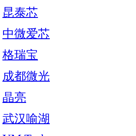
昆泰芯
中微爱芯
格瑞宝
成都微光
晶亮
武汉喻湖