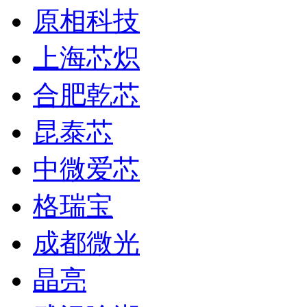
原相科技
上海芯炽
合肥乾芯
昆泰芯
中微爱芯
格瑞宝
成都微光
晶亮