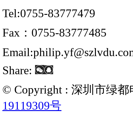
Tel:0755-83777479
Fax：0755-83777485
Email:philip.yf@szlvdu.co
Share:
© Copyright : 深圳
19119309号