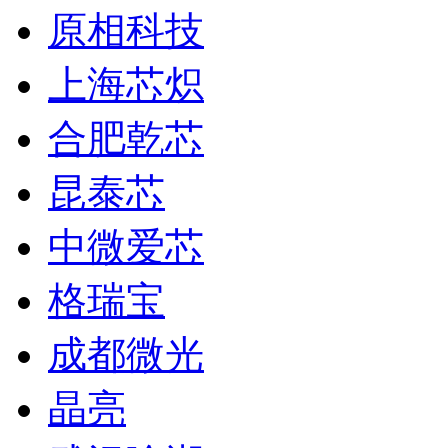
原相科技
上海芯炽
合肥乾芯
昆泰芯
中微爱芯
格瑞宝
成都微光
晶亮