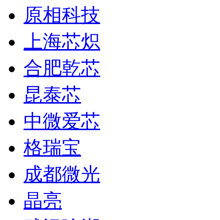
原相科技
上海芯炽
合肥乾芯
昆泰芯
中微爱芯
格瑞宝
成都微光
晶亮