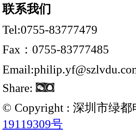
联系我们
Tel:0755-83777479
Fax：0755-83777485
Email:philip.yf@szlvdu.co
Share:
© Copyright : 深圳
19119309号