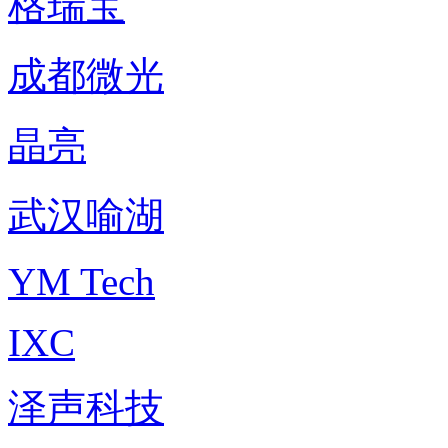
格瑞宝
成都微光
晶亮
武汉喻湖
YM Tech
IXC
泽声科技